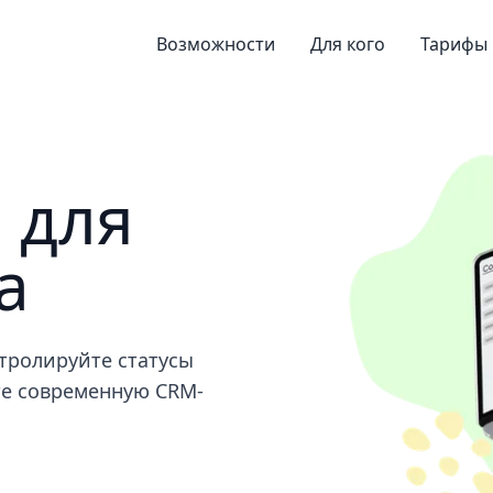
Возможности
Для кого
Тарифы
 для
а
тролируйте статусы
те современную CRM-