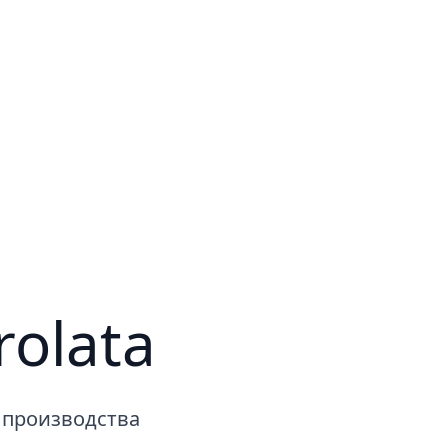
olata
 производства