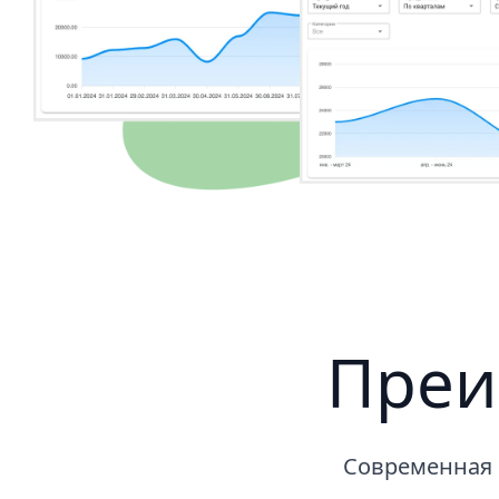
Преи
Современная 