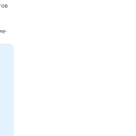
тов
ие-