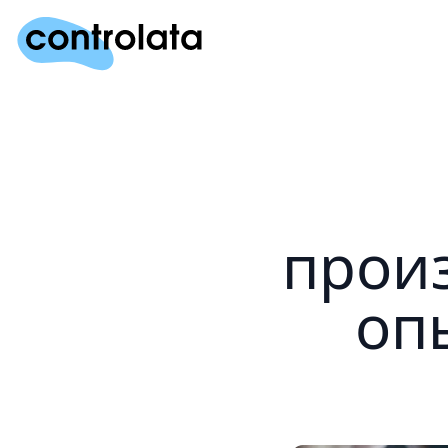
произ
оп