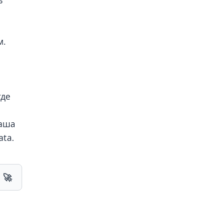
ь
м.
где
наша
ata
.
🚀