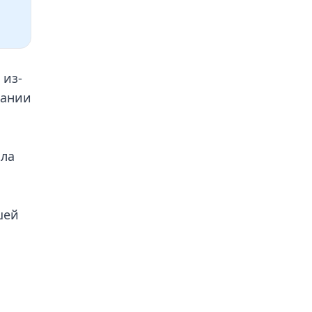
 из-
пании
ыла
шей