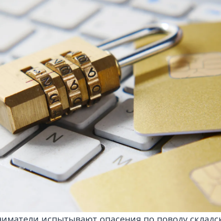
иматели испытывают опасения по поводу складс