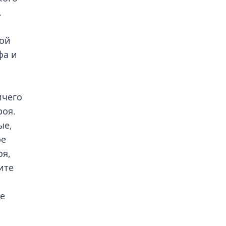
,
той
фа и
ичего
роя.
ые,
ое
оя,
ите
же
ь