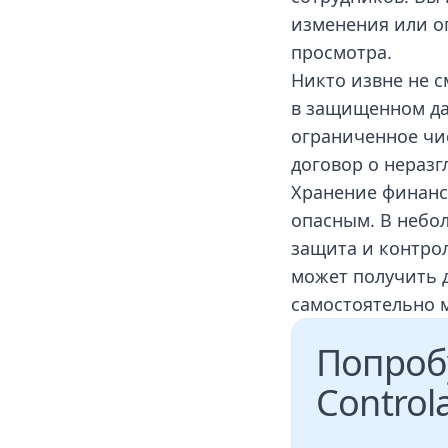
изменения или о
просмотра.
Никто извне не 
в защищенном дат
ограниченное чи
договор о нераз
Хранение финан
опасным. В небо
защита и контро
может получить 
самостоятельно 
Попроб
Control