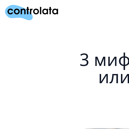
3 миф
или