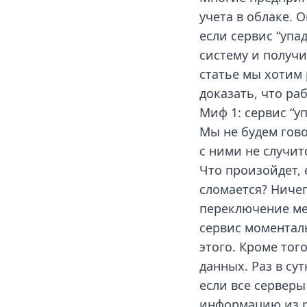
учета в облаке. 
если сервис “упа
систему и получ
статье мы хотим
доказать, что ра
Миф 1: сервис “у
Мы не будем гов
с ними не случит
Что произойдет, 
сломается? Ничег
переключение меж
сервис моменталь
этого. Кроме тог
данных. Раз в су
если все сервер
информацию из р