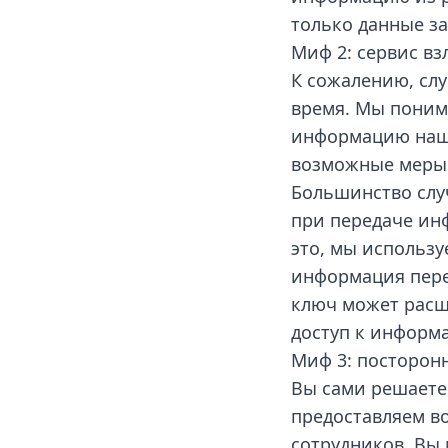
только данные з
Миф 2: сервис вз
К сожалению, слу
время. Мы поним
информацию наши
возможные меры 
Большинство случ
при передаче ин
это, мы использу
информация пере
ключ может расш
доступ к информа
Миф 3: посторон
Вы сами решаете,
предоставляем в
сотрудников. Вы 