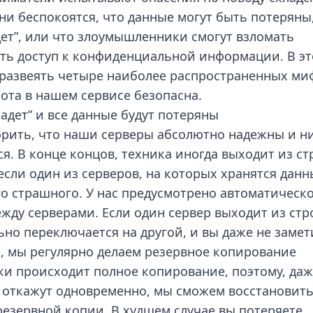
Они беспокоятся, что данные могут быть потеряны
дет”, или что злоумышленники смогут взломать
ить доступ к конфиденциальной информации. В э
 развеять четыре наиболее распространенных ми
бота в нашем сервисе безопасна.
падет” и все данные будут потеряны
орить, что наши серверы абсолютно надежны и н
ся. В конце концов, техника иногда выходит из ст
если один из серверов, на которых хранятся данн
о страшного. У нас предусмотрено автоматическ
ду серверами. Если один сервер выходит из стр
но переключается на другой, и вы даже не замет
о, мы регулярно делаем резервное копирование
тки происходит полное копирование, поэтому, да
ы откажут одновременно, мы сможем восстановит
езервной копии. В худшем случае вы потеряете