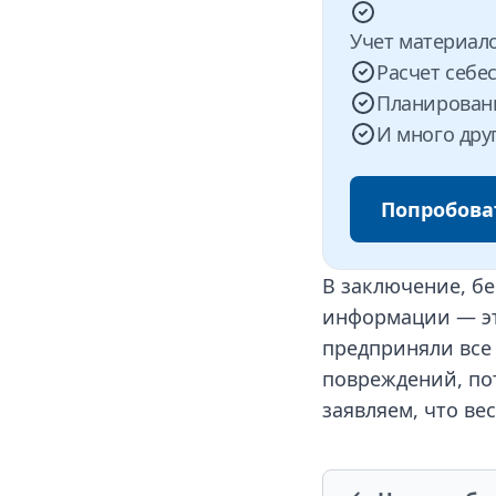
Учет материал
Расчет себе
Планирован
И много дру
Попробова
В заключение, б
информации — эт
предприняли все
повреждений, по
заявляем, что ве