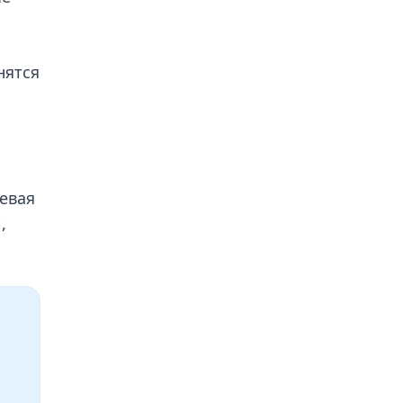
нятся
евая
,