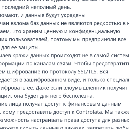
а последний неполный день.
ломают, и данные будут украдены
чаи взлома баз данных не являются редкостью в
аем, что храним ценную и конфиденциальную
х пользователей, поэтому мы предприняли все
для ее защиты.
аев кражи данных происходят не в самой систем
формации по каналам связи. Чтобы предотвратит
ем шифрование по протоколу SSL/TLS. Вся
дается в зашифрованном виде, и только специа
ифровать ее. Даже если злоумышленник получит
ции, она будет для него бесполезна.
ние лица получат доступ к финансовым данным
 кому предоставить доступ к
Controlata
. Мы такж
озможность настраивать права доступа для разны
можете скрыть данные о заказах, запретить люб