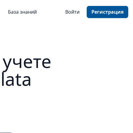
База знаний
Войти
Регистрация
 учете
lata